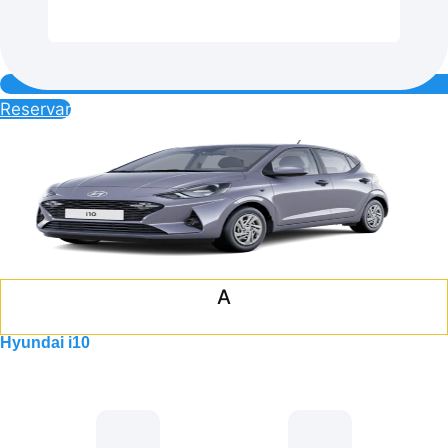
Reservar
A
Hyundai i10