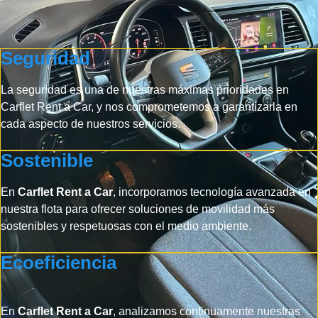
Seguridad
La seguridad es una de nuestras máximas prioridades en
Carflet Rent a Car, y nos comprometemos a garantizarla en
cada aspecto de nuestros servicios.
Sostenible
En
Carflet Rent a Car
, incorporamos tecnología avanzada en
nuestra flota para ofrecer soluciones de movilidad más
sostenibles y respetuosas con el medio ambiente.
Ecoeficiencia
En
Carflet Rent a Car
, analizamos continuamente nuestras