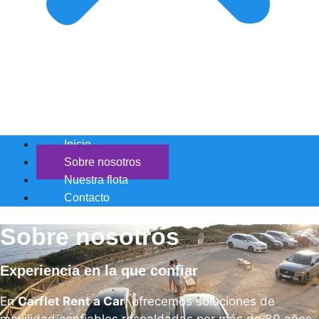
Inicio
Sobre nosotros
Nuestra flota
Contacto
Sobre nosotros
Experiencia en la que confiar
En
Carflet Rent a Car
, ofrecemos soluciones de