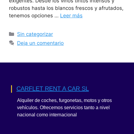
exigentes. Desde los vinos tintos intensos y
robustos hasta los blancos frescos y afrutados,
tenemos opciones …
Leer más
Categorías
Sin categorizar
Deja un comentario
CARFLET RENT A CAR SL
Alquiler de coches, furgonetas, motos y otros
vehículos. Ofrecemos servicios tanto a nivel
nacional como internacional